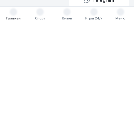
ВКонтакте
Главная
Спорт
Купон
Игры 24/7
Меню
Главная
Спорт
Купон
Игры 24/7
Меню
Полезное
Справочный центр
Прогнозы и чтиво
VIP-программа
Партнерская программа
О компании
О компании и социальных проектах