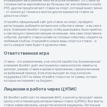
коэффициентам и рынкам. Многие игроки начинают со ставок на
топовые матчи европейских футбольных лиг или любимого клуба
РПЛ, другие предпочитают ставки на спорт, который знают лично
- от хоккея до тенниса и многих других вариантов ставок на
деньги на спорт.
Откройте официальный сайт для ставок на спорт, пройдите
регистрацию, выберите интересное событие в линии - и вы уже в
игре. Компания Фонбет создана, чтобы выигрывать было приятно,
а сам процесс приносил эмоции не меньше, чем само спортивное
событие. Делайте ставки онлайн на топовых событиях, следите за
любимым клубом, открывайте новые виды спорта и ставок - и
пусть каждое пари будет в удовольствие.
Ответственная игра
Ставка - это развлечение, а не способ заработка. Букмекерская
компания Фонбет даёт инструменты самоконтроля: лимиты на
депозит, размер ставки и время в приложении, самоисключение
на выбранный период. Если игра выходит из-под контроля -
поддержка 24/7 на связи. Играйте только на те суммы, потеря
которых не повлияет на бюджет.
Лицензии и работа через ЦУПИС
БК Фонбет работает по лицензии ФНС, а расчёты проходят через
Центр учёта переводов интерактивных ставок (ЦУПИС). Все факты
ставок зафиксированы, средства игроков защищены. Легальные