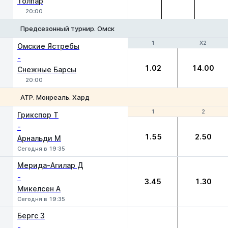
Толпар
20:00
Предсезонный турнир. Омск
1
1
X2
X2
Омские Ястребы
-
1.02
14.00
Снежные Барсы
20:00
ATP. Монреаль. Хард
1
1
2
2
Грикспор Т
-
1.55
2.50
Арнальди М
Сегодня в 19:35
Мерида-Агилар Д
-
3.45
1.30
Микелсен А
Сегодня в 19:35
Бергс З
-