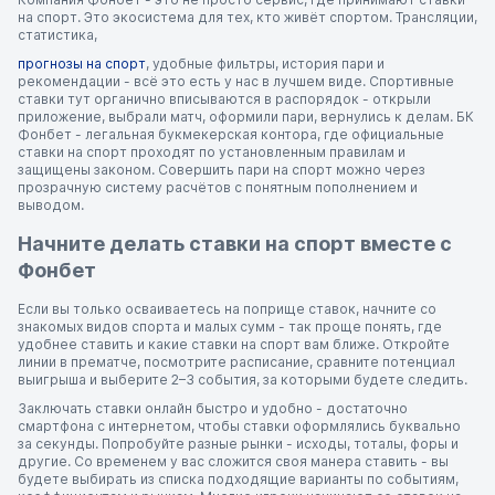
на спорт. Это экосистема для тех, кто живёт спортом. Трансляции,
статистика,
прогнозы на спорт
, удобные фильтры, история пари и
рекомендации - всё это есть у нас в лучшем виде. Спортивные
ставки тут органично вписываются в распорядок - открыли
приложение, выбрали матч, оформили пари, вернулись к делам. БК
Фонбет - легальная букмекерская контора, где официальные
ставки на спорт проходят по установленным правилам и
защищены законом. Совершить пари на спорт можно через
прозрачную систему расчётов с понятным пополнением и
выводом.
Начните делать ставки на спорт вместе с
Фонбет
Если вы только осваиваетесь на поприще ставок, начните со
знакомых видов спорта и малых сумм - так проще понять, где
удобнее ставить и какие ставки на спорт вам ближе. Откройте
линии в прематче, посмотрите расписание, сравните потенциал
выигрыша и выберите 2–3 события, за которыми будете следить.
Заключать ставки онлайн быстро и удобно - достаточно
смартфона с интернетом, чтобы ставки оформлялись буквально
за секунды. Попробуйте разные рынки - исходы, тоталы, форы и
другие. Со временем у вас сложится своя манера ставить - вы
будете выбирать из списка подходящие варианты по событиям,