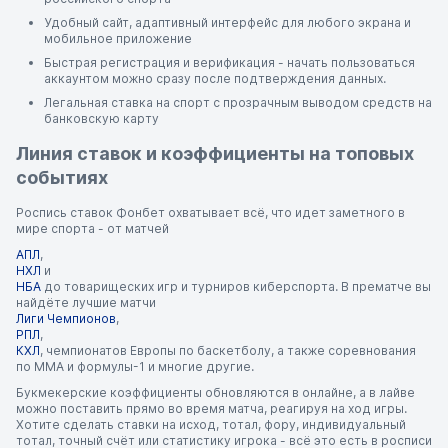
Удобный сайт, адаптивный интерфейс для любого экрана и
мобильное приложение
Быстрая регистрация и верификация - начать пользоваться
аккаунтом можно сразу после подтверждения данных.
Легальная ставка на спорт с прозрачным выводом средств на
банковскую карту
Линия ставок и коэффициенты на топовых
событиях
Роспись ставок Фонбет охватывает всё, что идет заметного в
мире спорта - от матчей
АПЛ
,
НХЛ
и
НБА
до товарищеских игр и турниров киберспорта. В прематче вы
найдёте лучшие матчи
Лиги Чемпионов
,
РПЛ
,
КХЛ
, чемпионатов Европы по баскетболу, а также соревнования
по ММА и формулы-1 и многие другие.
Букмекерские коэффициенты обновляются в онлайне, а в лайве
можно поставить прямо во время матча, реагируя на ход игры.
Хотите сделать ставки на исход, тотал, фору, индивидуальный
тотал, точный счёт или статистику игрока - всё это есть в росписи