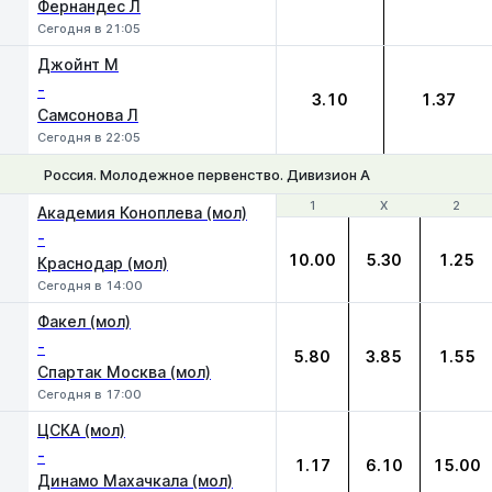
Фернандес Л
Сегодня в 21:05
Джойнт М
-
3.10
1.37
Самсонова Л
Сегодня в 22:05
Россия. Молодежное первенство. Дивизион А
1
1
Х
Х
2
2
Академия Коноплева (мол)
-
10.00
5.30
1.25
Краснодар (мол)
Сегодня в 14:00
Факел (мол)
-
5.80
3.85
1.55
Спартак Москва (мол)
Сегодня в 17:00
ЦСКА (мол)
-
1.17
6.10
15.00
Динамо Махачкала (мол)