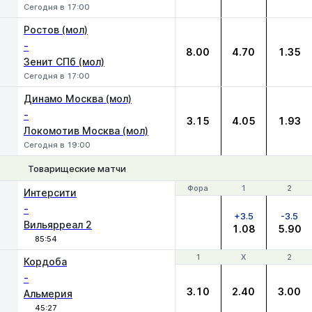
Сегодня в 17:00
Ростов (мол)
-
8.00
4.70
1.35
Зенит СПб (мол)
Сегодня в 17:00
Динамо Москва (мол)
-
3.15
4.05
1.93
Локомотив Москва (мол)
Сегодня в 19:00
Товарищеские матчи
Фора
Фора
1
1
2
2
Интерсити
-
+3.5
-3.5
Вильярреал 2
1.08
5.90
85:54
1
1
Х
Х
2
2
Кордоба
-
3.10
2.40
3.00
Альмерия
45:27