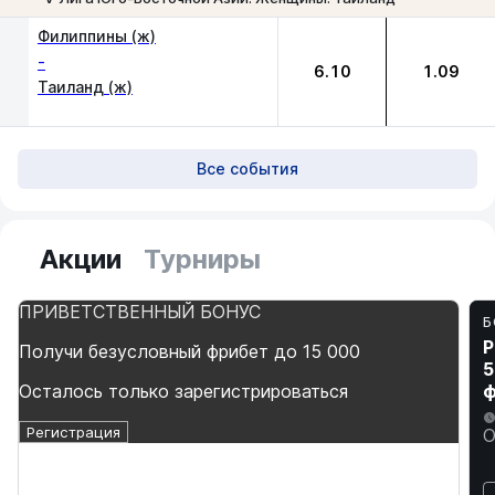
1
2
Филиппины (ж)
-
6.10
1.09
Таиланд (ж)
Все события
Акции
Турниры
ПРИВЕТСТВЕННЫЙ БОНУС
Б
Р
Получи безусловный фрибет до 15 000
5
Осталось только зарегистрироваться
ф
Регистрация
О