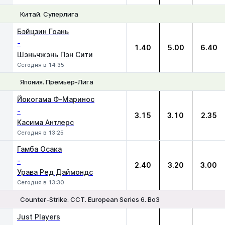
Китай. Суперлига
1
Х
2
Бэйцзин Гоань
-
1.40
5.00
6.40
Шэньчжэнь Пэн Сити
Сегодня в 14:35
Япония. Премьер-Лига
1
Х
2
Йокогама Ф-Маринос
-
3.15
3.10
2.35
Касима Антлерс
Сегодня в 13:25
Гамба Осака
-
2.40
3.20
3.00
Урава Ред Даймондс
Сегодня в 13:30
Counter-Strike. CCT. European Series 6. Bo3
1
Х
2
Just Players