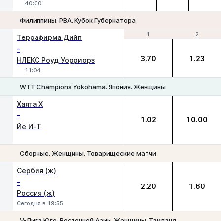
40:00
Филиппины. PBA. Кубок Губернатора
1
1
2
2
Террафирма Дийп
-
3.70
1.23
НЛЕКС Роуд Уорриорз
11:04
WTT Champions Yokohama. Япония. Женщины
1
2
Хаята Х
-
1.02
10.00
Йе И-Т
Сборные. Женщины. Товарищеские матчи
1
2
Сербия (ж)
-
2.20
1.60
Россия (ж)
Сегодня в 19:55
V-Лига Юго-Восточной Азии. Женщины. Таиланд