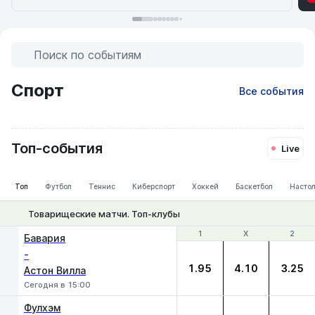
Поиск по событиям
Спорт
Все события
UFC
Суперкубок
Кубок
Esports
Монреаль
Торонто
Fight
РПЛ
Лига
МЛС
Бразилия
World
Live
Серия
УЕФА
России
Чемпионов
Night
MMA
Теннис
Теннис
Футбол
Футбол
Футбол
Футбол
Cup
А
Топ-события
165 событий
Live
Counter-
Футбол
Футбол
(ж)
Strike
Топ
Футбол
Теннис
Киберспорт
Хоккей
Баскетбол
Настол
Товарищеские матчи. Топ-клубы
1
1
Х
Х
2
2
Бавария
-
1.95
4.10
3.25
Астон Вилла
Сегодня в 15:00
Фулхэм