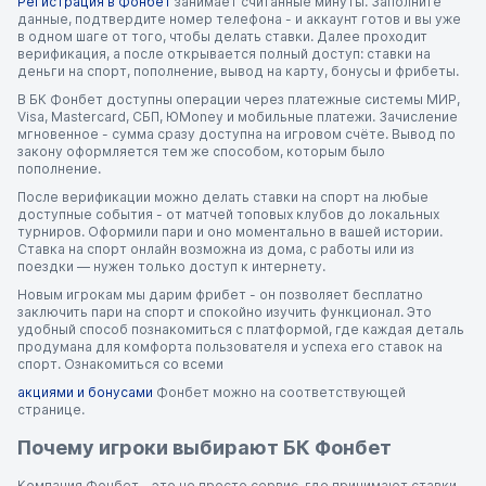
Регистрация в Фонбет
занимает считанные минуты. Заполните
данные, подтвердите номер телефона - и аккаунт готов и вы уже
в одном шаге от того, чтобы делать ставки. Далее проходит
верификация, а после открывается полный доступ: ставки на
деньги на спорт, пополнение, вывод на карту, бонусы и фрибеты.
В БК Фонбет доступны операции через платежные системы МИР,
Visa, Mastercard, СБП, ЮMoney и мобильные платежи. Зачисление
мгновенное - сумма сразу доступна на игровом счёте. Вывод по
закону оформляется тем же способом, которым было
пополнение.
После верификации можно делать ставки на спорт на любые
доступные события - от матчей топовых клубов до локальных
турниров. Оформили пари и оно моментально в вашей истории.
Ставка на спорт онлайн возможна из дома, с работы или из
поездки — нужен только доступ к интернету.
Новым игрокам мы дарим фрибет - он позволяет бесплатно
заключить пари на спорт и спокойно изучить функционал. Это
удобный способ познакомиться с платформой, где каждая деталь
продумана для комфорта пользователя и успеха его ставок на
спорт. Ознакомиться со всеми
акциями и бонусами
Фонбет можно на соответствующей
странице.
Почему игроки выбирают БК Фонбет
Компания Фонбет - это не просто сервис, где принимают ставки