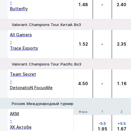
-
1.48
-
2.40
Butterfly
Valorant. Champions Tour. Китай. Bo3
1
Х
2
All Gamers
-
1.52
-
2.35
Trace Esports
Valorant. Champions Tour. Pacific. Bo3
1
Х
2
Team Secret
-
4.50
-
1.16
DetonatioN FocusMe
Россия. Международный турнир
Фора
Фора
1
1
2
2
АКМ
-
-5.5
+5.5
ХК Актобе
1.95
1.67