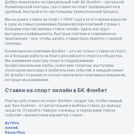
Добро пожаловать на официальный сайт БК Фонбет - легальной
букмекерской конторы, где ставки на спорт превращаются в
удобный, быстрый и по-настоящему увлекательный процесс.
Мы на рынке ставок на спорт с 1994 года и за это время выросли
в одну из самых узнаваемых букмекерских компаний страны с
большим опытом приёма ставок онлайн. Здесь вас ждут
выгодные коэффициенты, быстрые платежи и современное
приложение - всё, чтобы делать ставки было приятно с первой
секунды.
Букмекерская компания Фонбет - это не только ставки на спорт,
но и большая работа на благо российского спорта и общества.
Мы развиваем культуру спорта: поддерживаем
профессиональные клубы, помогаем талантам, выступаем
спонсором массовых и любительских событий, и каждый клиент
БК Фонбет становится соучастником всех позитивных инициатив,
которые мы развиваем.
Ставки на спорт онлайн в БК Фонбет
Портал для ставок на спорт Фонбет создан так, чтобы каждый
шаг был понятен - от регистрации и выбора ставок до вывода
средств. Откройте главную страницу, и перед вами список
событий с множеством вариантов ставок -
футбол
,
хоккей
,
баскетбол
,