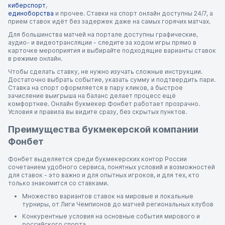
киберспорт
,
единоборства
и прочее. Ставки на спорт онлайн доступны 24/7, а
прием ставок идёт без задержек даже на самых горячих матчах.
Для большинства матчей на портале доступны графические,
аудио- и видеотрансляции - следите за ходом игры прямо в
карточке мероприятия и выбирайте подходящие варианты ставок
в режиме онлайн.
Чтобы сделать ставку, не нужно изучать сложные инструкции.
Достаточно выбрать событие, указать сумму и подтвердить пари.
Ставка на спорт оформляется в пару кликов, а быстрое
зачисление выигрыша на баланс делает процесс ещё
комфортнее. Онлайн букмекер Фонбет работает прозрачно.
Условия и правила вы видите сразу, без скрытых пунктов.
Преимущества букмекерской компании
Фонбет
Фонбет выделяется среди букмекерских контор России
сочетанием удобного сервиса, понятных условий и возможностей
для ставок - это важно и для опытных игроков, и для тех, кто
только знакомится со ставками.
Множество вариантов ставок на мировые и локальные
турниры, от Лиги Чемпионов до матчей региональных клубов
Конкурентные условия на основные события мирового и
российского спорта