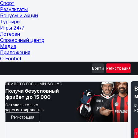
Спорт
Результаты
Бонусы и акции
Турниры
Игры 24/7
Лотереи
Справочный центр
Медиа
Приложения
О Fonbet
Войти
Регистрация
ПРИВЕТСТВЕННЫЙ БОНУС
В
Получи безусловный
фрибет до 15 000
в
Осталось только
зарегистрироваться
F
Регистрация
П