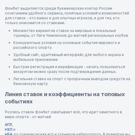
Фонбет выделяется среди букмекерских контор России
сочетанием удобного сервиса, понятных условий и возможностей
для ставок - это важно и для опытных игроков, и для тех, кто
только знакомится со ставками.
Множество вариантов ставок на мировые и локальные
турниры, от Лиги Чемпионов до матчей региональных клубов
Конкурентные условия на основные события мирового и
российского спорта
Удобный сайт, адаптивный интерфейс для любого экрана и
мобильное приложение
Быстрая регистрация и верификация - начать пользоваться
аккаунтом можно сразу после подтверждения данных.
Легальная ставка на спорт с прозрачным выводом средств на
банковскую карту
Линия ставок и коэффициенты на топовых
событиях
Роспись ставок Фонбет охватывает всё, что идет заметного в
мире спорта - от матчей
АПЛ
,
НХЛ
и
НБА
до товарищеских игр и турниров киберспорта. В прематче вы