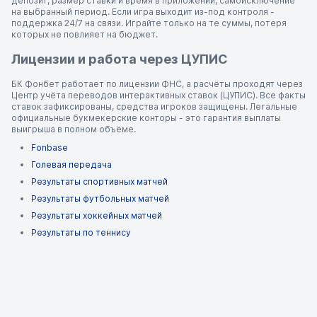
депозит, размер ставки и время в приложении, самоисключение
на выбранный период. Если игра выходит из-под контроля -
поддержка 24/7 на связи. Играйте только на те суммы, потеря
которых не повлияет на бюджет.
Лицензии и работа через ЦУПИС
БК Фонбет работает по лицензии ФНС, а расчёты проходят через
Центр учёта переводов интерактивных ставок (ЦУПИС). Все факты
ставок зафиксированы, средства игроков защищены. Легальные
официальные букмекерские конторы - это гарантия выплаты
выигрыша в полном объёме.
Fonbase
Голевая передача
Результаты спортивных матчей
Результаты футбольных матчей
Результаты хоккейных матчей
Результаты по теннису