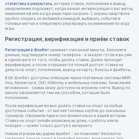
статистика и результаты
, история ставок, пополнение и вывод,
уведомления подскажут, когда начало интересующего вас матча,
изменения кф или когда ваше пари сыграло. С экрана смартфона
удобно следить за любимой командой, выбирать события в
топовых матчах и оперативно реагировать на изменения по ходу
игры.
Регистрация, верификация и приём ставок
Регистрация в Фонбет
занимает считанные минуты. Заполните
данные, подтвердите номер телефона - и аккаунт готов и вы уже
в одном шаге от того, чтобы делать ставки. Далее проходит
верификация, а после открывается полный доступ: ставки на
деньги на спорт, пополнение, вывод на карту, бонусы и фрибеты.
В БК Фонбет доступны операции через платежные системы МИР,
Visa, Mastercard, СБП, ЮMoney и мобильные платежи. Зачисление
мгновенное - сумма сразу доступна на игровом счёте. Вывод по
закону оформляется тем же способом, которым было
пополнение.
После верификации можно делать ставки на спорт на любые
доступные события - от матчей топовых клубов до локальных
турниров. Оформили пари и оно моментально в вашей истории.
Ставка на спорт онлайн возможна из дома, с работы или из
поездки — нужен только доступ к интернету.
Новым игрокам мы дарим фрибет - он позволяет бесплатно
заключить пари на спорт и спокойно изучить функционал. Это