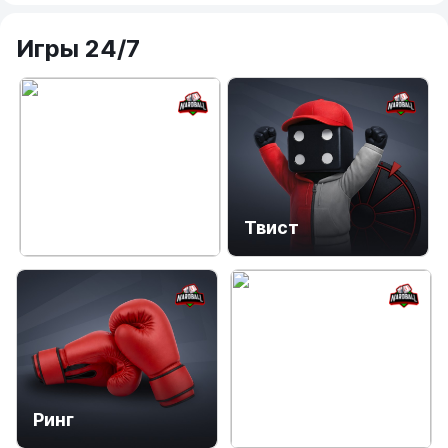
Игры 24/7
Фортуна
Твист
Ос
Уч
Ринг
Золото