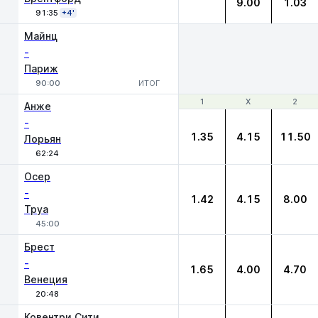
9.00
1.03
91:35
+4'
Майнц
-
Париж
90:00
ИТОГ
1
1
Х
Х
2
2
Анже
-
1.35
4.15
11.50
Лорьян
62:24
Осер
-
1.42
4.15
8.00
Труа
45:00
Брест
-
1.65
4.00
4.70
Венеция
20:48
Ковентри Сити