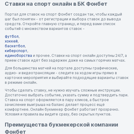
Ставки на спорт онлайн в БК Фонбет
Портал для ставок на спорт Фонбет создан так, чтобы каждый
шаг был понятен - от регистрации и выбора ставок до вывода
средств. Откройте главную страницу, и перед вами список
событий с множеством вариантов ставок -
футбол
,
хоккей
,
баскетбол
,
киберспорт
,
единоборства
и прочее. Ставки на спорт онлайн доступны 24/7, а
прием ставок идёт без задержек даже на самых горячих матчах.
Для большинства матчей на портале доступны графические,
аудио- и видеотрансляции - следите за ходом игры прямо в
карточке мероприятия и выбирайте подходящие варианты ставок
в режиме онлайн.
Чтобы сделать ставку, не нужно изучать сложные инструкции.
Достаточно выбрать событие, указать сумму и подтвердить пари.
Ставка на спорт оформляется в пару кликов, а быстрое
зачисление выигрыша на баланс делает процесс ещё
комфортнее. Онлайн букмекер Фонбет работает прозрачно.
Условия и правила вы видите сразу, без скрытых пунктов.
Преимущества букмекерской компании
Фонбет