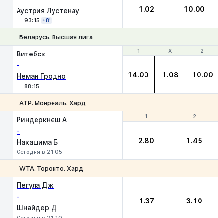
1.02
10.00
Аустрия Лустенау
93:15
+8'
Беларусь. Высшая лига
1
1
Х
Х
2
2
Витебск
-
14.00
1.08
10.00
Неман Гродно
88:15
ATP. Монреаль. Хард
1
1
2
2
Риндеркнеш А
-
2.80
1.45
Накашима Б
Сегодня в 21:05
WTA. Торонто. Хард
1
2
Пегула Дж
-
1.37
3.10
Шнайдер Д
Сегодня в 21:10