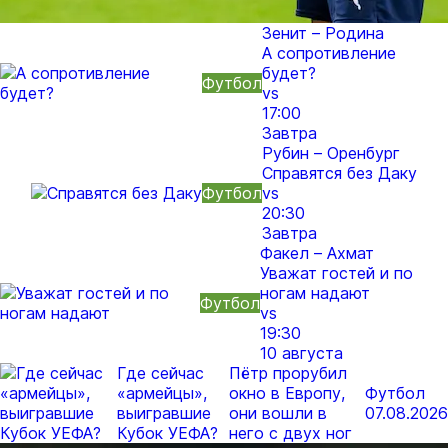
Зенит – Родина
А сопротивление
будет?
Футбол
vs
17:00
Завтра
Рубин – Оренбург
Справятся без Даку
Футбол
vs
20:30
Завтра
Факел – Ахмат
Уважат гостей и по
ногам надают
Футбол
vs
19:30
10 августа
Где сейчас
Пётр прорубил
«армейцы»,
окно в Европу,
Футбол
выигравшие
они вошли в
07.08.2026
Кубок УЕФА?
него с двух ног