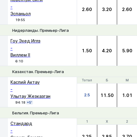
-
2.60
3.20
2.60
Эспаньол
19:55
Нидерланды. Премьер-Лига
1
Х
2
Гоу Эхед Иглз
-
1.50
4.20
5.90
Виллем II
6:10
Казахстан. Премьер-Лига
Тотал
Тотал
Б
Б
М
М
Каспий Актау
-
2.5
11.50
1.01
Улытау Жезказган
94:18
+5'
Бельгия. Премьер-Лига
1
1
Х
Х
2
2
Стандард
-
2.25
2.85
3.70