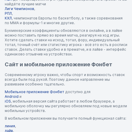
найдёте лучшие матчи
Лиги Чемпионов
,
РПЛ
,
КХЛ
, чемпионатов Европы по баскетболу, а также соревнования
по ММА и формулы-1 и многие другие.
Букмекерские коэффициенты обновляются в онлайне, а в лайве
можно поставить прямо во время матча, реагируя на ход игры.
Хотите сделать ставки на исход, тотал, фору, индивидуальный
тотал, точный счёт или статистику игрока - всё это есть в росписи
ставок. Делать ставки удобно и в прематче, и в лайве - интерфейс
одинаково отзывчив на устройствах.
Сайт и мобильное приложение Фонбет
Современному игроку важно, чтобы спорт и возможность ставок
всегда были под рукой. Поэтому данное направление мы
развиваем особенно тщательно.
Мобильное приложение Фонбет
доступно для
Android
и
iOS
, мобильная версия сайта работает в любом браузере, а
мобильную оболочку мы регулярно обновляем под новые модели
мобильных устройств.
В мобильном приложении вы получаете полный функционал сайта:
линия
,
лайв
,