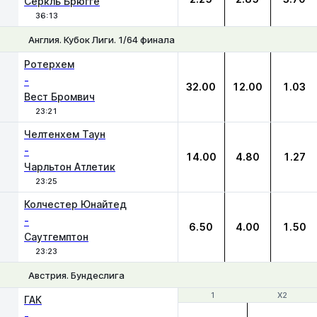
Серкль Брюгге
36:13
Англия. Кубок Лиги. 1/64 финала
1
Х
2
Ротерхем
-
32.00
12.00
1.03
Вест Бромвич
23:21
Челтенхем Таун
-
14.00
4.80
1.27
Чарльтон Атлетик
23:25
Колчестер Юнайтед
-
6.50
4.00
1.50
Саутгемптон
23:23
Австрия. Бундеслига
1
1
X2
X2
ГАК
-