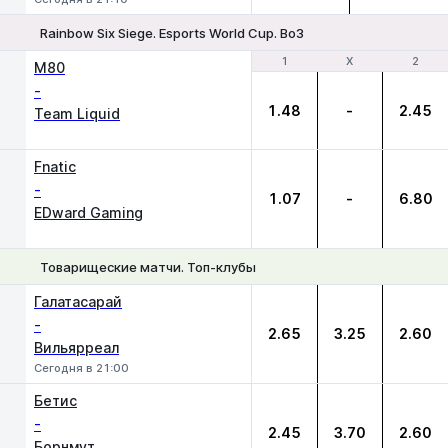
Rainbow Six Siege. Esports World Cup. Bo3
1
1
Х
Х
2
2
M80
-
1.48
-
2.45
Team Liquid
Fnatic
-
1.07
-
6.80
EDward Gaming
Товарищеские матчи. Топ-клубы
1
Х
2
Галатасарай
-
2.65
3.25
2.60
Вильярреал
Сегодня в 21:00
Бетис
-
2.45
3.70
2.60
Борнмут