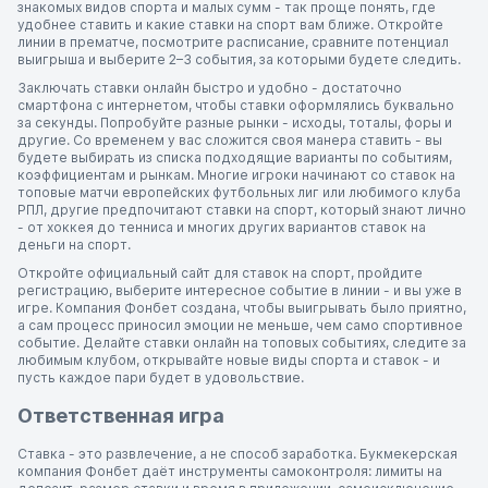
знакомых видов спорта и малых сумм - так проще понять, где
удобнее ставить и какие ставки на спорт вам ближе. Откройте
линии в прематче, посмотрите расписание, сравните потенциал
выигрыша и выберите 2–3 события, за которыми будете следить.
Заключать ставки онлайн быстро и удобно - достаточно
смартфона с интернетом, чтобы ставки оформлялись буквально
за секунды. Попробуйте разные рынки - исходы, тоталы, форы и
другие. Со временем у вас сложится своя манера ставить - вы
будете выбирать из списка подходящие варианты по событиям,
коэффициентам и рынкам. Многие игроки начинают со ставок на
топовые матчи европейских футбольных лиг или любимого клуба
РПЛ, другие предпочитают ставки на спорт, который знают лично
- от хоккея до тенниса и многих других вариантов ставок на
деньги на спорт.
Откройте официальный сайт для ставок на спорт, пройдите
регистрацию, выберите интересное событие в линии - и вы уже в
игре. Компания Фонбет создана, чтобы выигрывать было приятно,
а сам процесс приносил эмоции не меньше, чем само спортивное
событие. Делайте ставки онлайн на топовых событиях, следите за
любимым клубом, открывайте новые виды спорта и ставок - и
пусть каждое пари будет в удовольствие.
Ответственная игра
Ставка - это развлечение, а не способ заработка. Букмекерская
компания Фонбет даёт инструменты самоконтроля: лимиты на