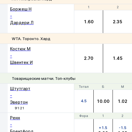
1
1
2
2
Боржеш Н
-
1.60
2.35
Дардери Л
WTA. Торонто. Хард
1
2
Костюк М
-
2.70
1.45
Швентек И
Товарищеские матчи. Топ-клубы
Тотал
Тотал
Б
Б
М
М
Штутгарт
-
4.5
10.00
1.02
Эвертон
91:21
Фора
Фора
1
1
2
2
Ренн
-
+1.5
-1.5
Брентфорд