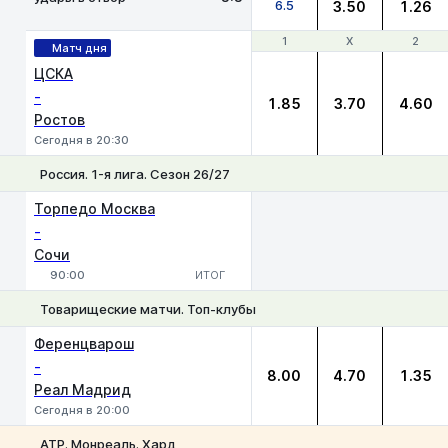
6.5
3.50
1.26
1
1
Х
Х
2
2
Матч дня
ЦСКА
-
1.85
3.70
4.60
Ростов
Сегодня в 20:30
Россия. 1-я лига. Сезон 26/27
Торпедо Москва
-
Сочи
90:00
ИТОГ
Товарищеские матчи. Топ-клубы
1
Х
2
Ференцварош
-
8.00
4.70
1.35
Реал Мадрид
Сегодня в 20:00
ATP. Монреаль. Хард