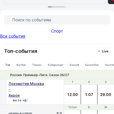
Поиск по событиям
Спорт
Все события
UFC
Лига
Кубок
Суперкубок
РПЛ
Монреаль
Торонто
Fight
Лига
Лига
МЛС
Бразилия
Live
Серия
Европы
России
УЕФА
Чемпионов
Конференций
Night
MMA
Футбол
Теннис
Теннис
Футбол
Футбол
Футбол
Футбол
А
Топ-события
258 событий
Live
Футбол
Футбол
Футбол
(ж)
Топ
Футбол
Теннис
Киберспорт
Хоккей
Баскетбол
Настол
Россия. Премьер-Лига. Сезон 26/27
1
1
Х
Х
2
2
Локомотив Москва
-
12.00
1.07
29.00
Акрон
94:14
+6'
Тотал
Тотал
Б
Б
М
М
удары в створ
3:3