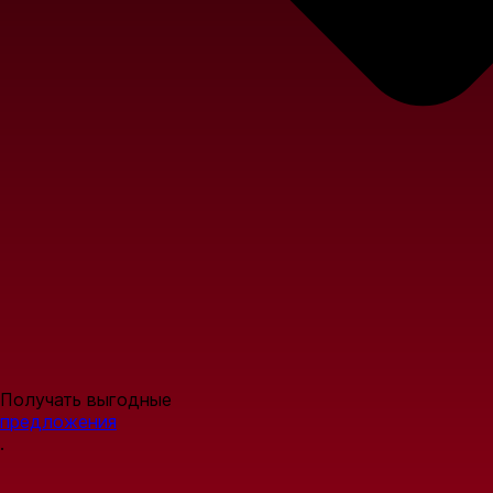
Получать выгодные
предложения
.