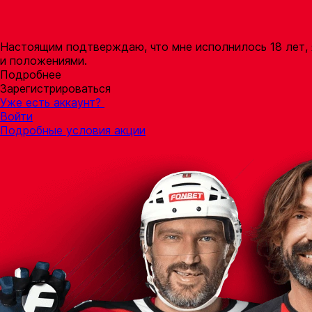
Настоящим подтверждаю, что мне исполнилось 18 лет, 
и положениями.
Подробнее
Зарегистрироваться
Уже есть аккаунт?
Войти
Подробные условия акции