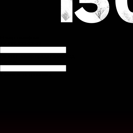
Номер телефона
+7 XXX XXX-XX-XX
На этот номер придет SMS-код
Пароль
У меня есть промокод